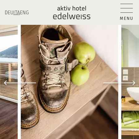
DEU
ITA
ENG
MENU