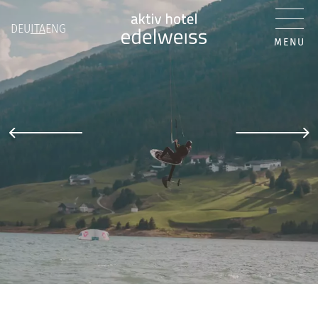
DEU
ITA
ENG
MENU