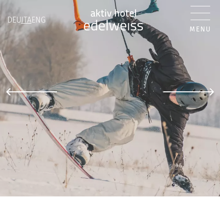
DEU
ITA
ENG
MENU