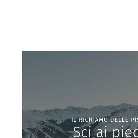
Dislivello: 520 m
Arrivo: Malga di Resia
Durata: 2 ore e 30 minuti
IL RICHIAMO DELLE PI
Sci ai pied