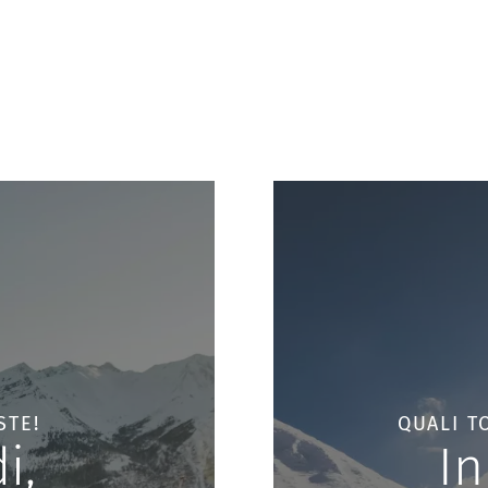
STE!
QUALI T
i,
I