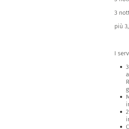
3 not
più 3
I serv
3
a
R
g
M
i
2
i
C