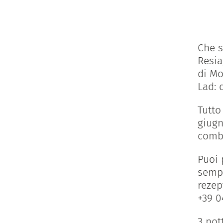
Che s
Resia
di Mo
Lad: 
Tutto
giugn
combi
Puoi 
sempl
rezep
+39 0
3 not