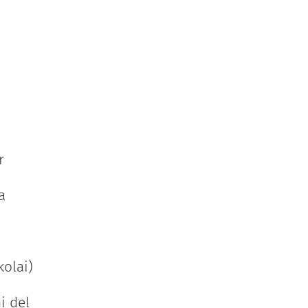
r
a
kolai)
i del