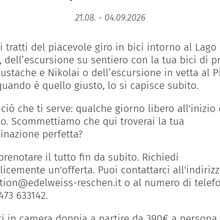
21.08. - 04.09.2026
i tratti del piacevole giro in bici intorno al Lago 
, dell’escursione su sentiero con la tua bici di p
ustache e Nikolai o dell’escursione in vetta al P
quando è quello giusto, lo si capisce subito.
 ciò che ti serve: qualche giorno libero all'inizio 
o. Scommettiamo che qui troverai la tua
nazione perfetta?
prenotare il tutto fin da subito. Richiedi
icemente un'offerta. Puoi contattarci all'indiriz
tion@edelweiss-reschen.it o al numero di telef
473 633142.
ti in camera doppia a partire da 390€ a persona