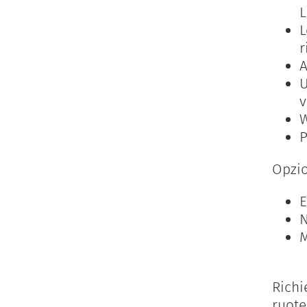
L
L
r
A
U
v
W
P
Opzio
E
N
M
Richie
ruote