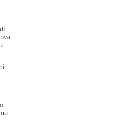
di
rova
iz
di
zo
ono