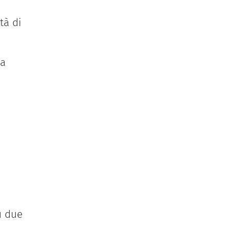
tà di
ca
su due