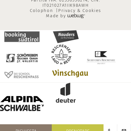
Partita IVA: 02350530214, CIN:
IT021027A1IIK98AWH
Colophon
Privacy & Cookies
Made by