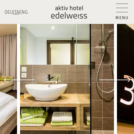
DEU
ITA
ENG
MENU