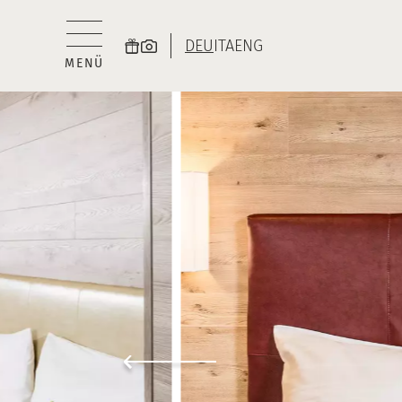
DEU
ITA
ENG
MENÜ