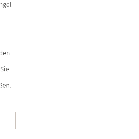
hgel
 den
 Sie
ßen.