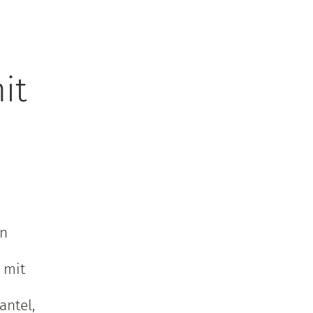
it
en
 mit
ntel,