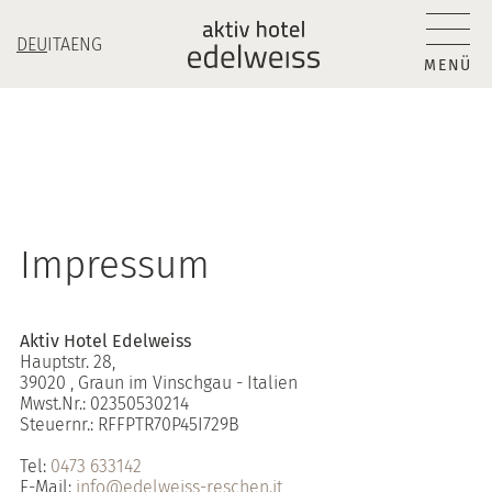
DEU
ITA
ENG
MENÜ
Impressum
Aktiv Hotel Edelweiss
Hauptstr. 28,
39020 , Graun im Vinschgau - Italien
Mwst.Nr.: 02350530214
Steuernr.: RFFPTR70P45I729B
Tel:
0473 633142
E-Mail:
info@edelweiss-reschen.it