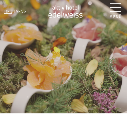
DEU
ITA
ENG
MENÜ