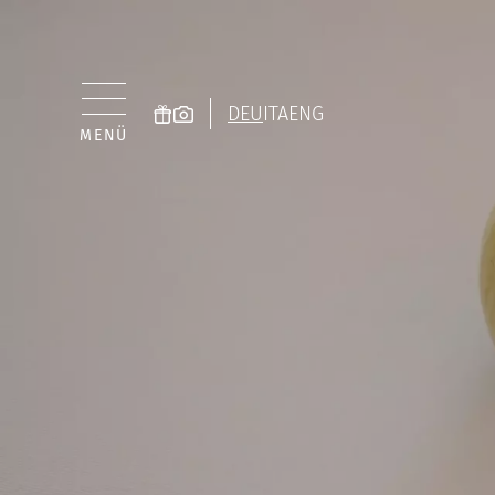
DEU
ITA
ENG
MENÜ