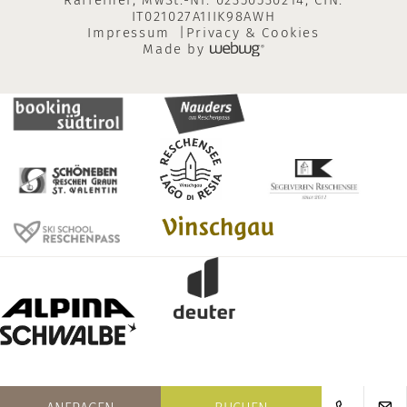
Raffeiner, MwSt.-Nr. 02350530214, CIN:
IT021027A1IIK98AWH
Impressum
Privacy & Cookies
Made by