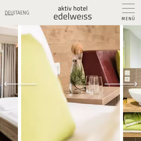
DEU
ITA
ENG
MENÜ