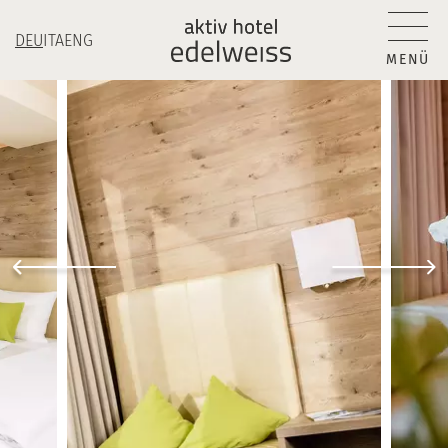
DEU
ITA
ENG
MENÜ